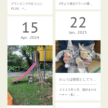
グランピングのむりぶし
2月より連泊プランの夏…
PLUS、ベ…
22
15
Jan
2025
Apr
2024
かふうは猫宿としてリスタートします
２０２５年１月、猫好きのオ
ーナー（私）…