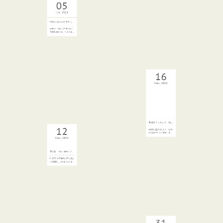
28
子ヤギが生まれました
Feb
2021
ご報告だいぶ遅くなりました
が今年4月13日に子ヤギが…
7月8月のご予約受付始めます
05
むりぶしの宿＆むりぶし
PLUSの2021年7月8月の…
Feb
2021
16
7月8月のネット予約についてお知らせ
Nov
2020
例年2月1日から7〜8月のご
予約受け付けをしておりま…
12