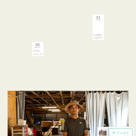
01
Aug
2020
新型コロナウィルス感染予防の取り組みについて
むりぶし周年祭のお知らせ
むりぶしの宿は一棟１組様貸
2020年11月でむりぶしの宿
切なので滞在中は他のお客…
が７年、むりぶしPLUSが…
22
21
Jul
2020
Jun
2020
GO TO トラベルキャンペーンの当施設の対応について
フォロー