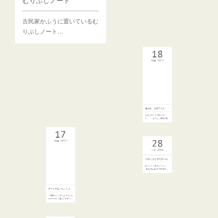
むりぶしノート
Aug
2022
古民家かふうに置いているむ
りぶしノート…
17
Aug
2022
夏休み、終盤ですが・・・
お盆も終わりで夏も終わ
り・・・ません。沖縄の夏…