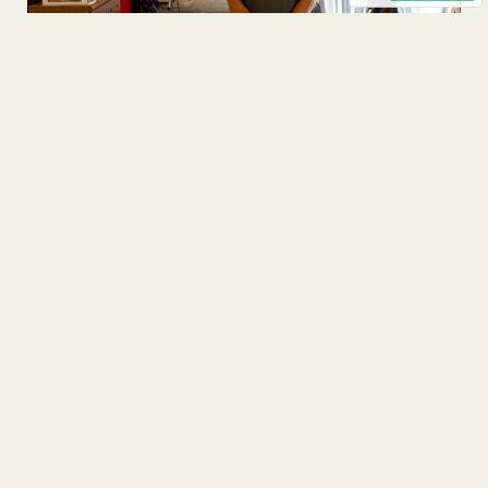
今日7/22からスタートした
GOTOトラベルキャンペー…
05
夏のご予約受付中です
May
2020
むりぶしの宿/PLUS、6月19
5月の予約可能日です
日から通常営業に戻りまし…
5月7日からむりぶしPLUSを
貸し切りで営業再開します…