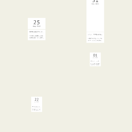
Nov
2020
看板犬ランキング、始まりました
※皆様に愛されたリリーは老
衰の為今年（2022年）４…
周年祭、YouTubeにアップしました。
31
25
11月7日の周年祭に予想以上
のお客様にご来場いただき…
Oct
2020
Aug
2020
本部町民限定プランのお知らせ
9月1日から本部町による本
部町民の為の「もとぶ再発…